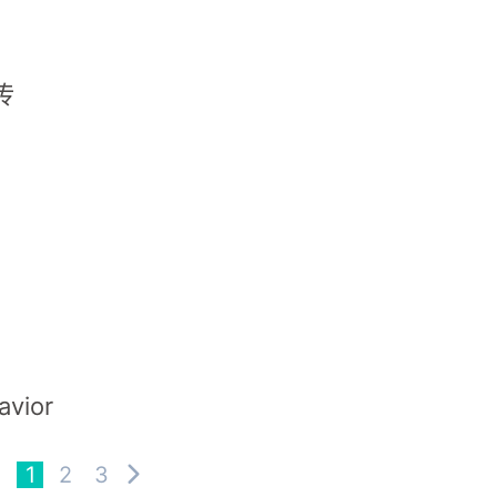
传
avior
1
2
3