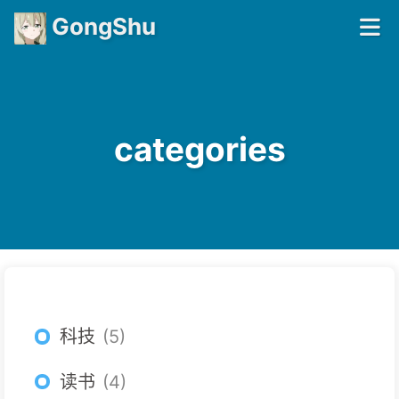
GongShu
categories
科技
5
读书
4